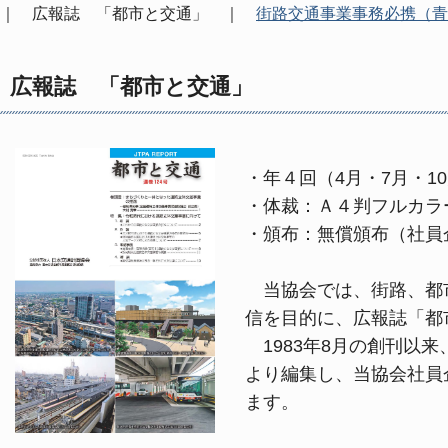
｜ 広報誌 「都市と交通」 ｜
街路交通事業事務必携（青
広報誌 「都市と交通」
・年４回（4月・7月・1
・体裁：Ａ４判フルカラー
・頒布：無償頒布（社員
当協会では、街路、都市
信を目的に、広報誌「都
1983年8月の創刊以
より編集し、当協会社員
ます。