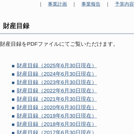
｜
事業計画
｜
事業報告
｜
予算内容
財産目録
財産目録をPDFファイルにてご覧いただけます。
財産目録（
2025
年
6
月
30
日現在）
財産目録（
2024
年
6
月
30
日現在）
財産目録（
2023
年
6
月
30
日現在）
財産目録（
2022
年
6
月
30
日現在）
財産目録（
2021
年
6
月
30
日現在）
財産目録（
2020
年
6
月
30
日現在）
財産目録（
2019
年
6
月
30
日現在）
財産目録（
2018
年
6
月
30
日現在）
財産目録（
2017
年
6
月
30
日現在）