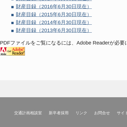
財産目録（
2016
年
6
月
30
日現在）
財産目録（
2015
年
6
月
30
日現在）
財産目録（
2014
年
6
月
30
日現在）
財産目録（2013年6月30日現在）
PDFファイルをご覧になるには、Adobe Reader
交通計画相談室
新卒者採用
リンク
お問合せ
サイ