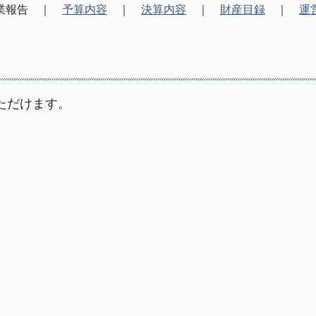
業報告 ｜
予算内容
｜
決算内容
｜
財産目録
｜
運
ただけます。