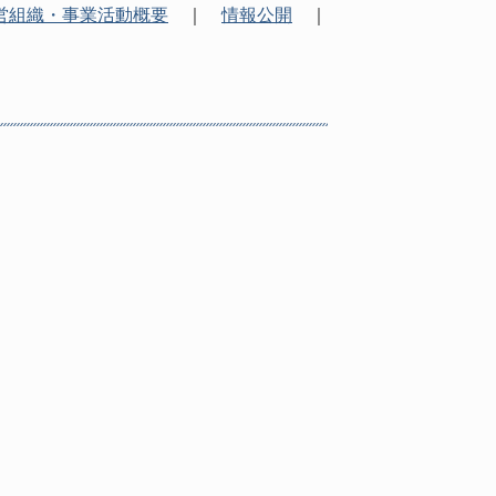
営組織・事業活動概要
｜
情報公開
｜