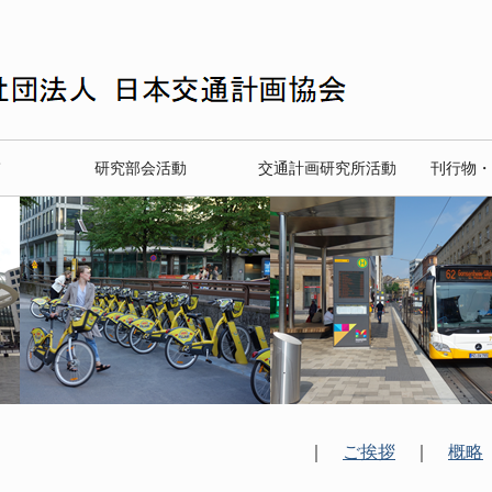
て
研究部会活動
交通計画研究所活動
刊行物・
｜
ご挨拶
｜
概略