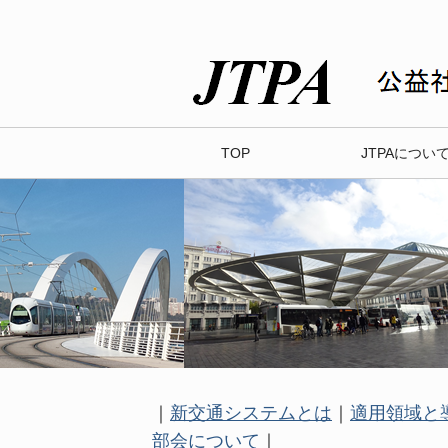
TOP
JTPAについ
｜
新交通システムとは
｜
適用領域と
部会について
｜