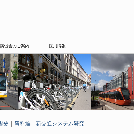
講習会のご案内
採用情報
歴史
｜
資料編
｜
新交通システム研究