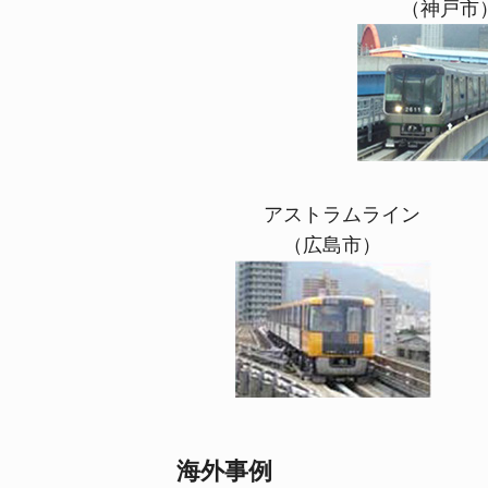
（神戸市） 
アストラムライン シ
（広島市） （
海外事例