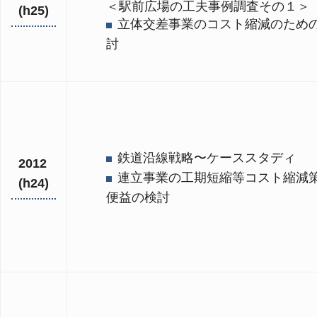
＜駅前広場の工夫事例調査その１＞
(h25)
立体交差事業のコスト縮減のため
討
鉄道沿線戦略〜ケーススタディ
2012
連立事業の工期短縮等コスト縮減
(h24)
便益の検討