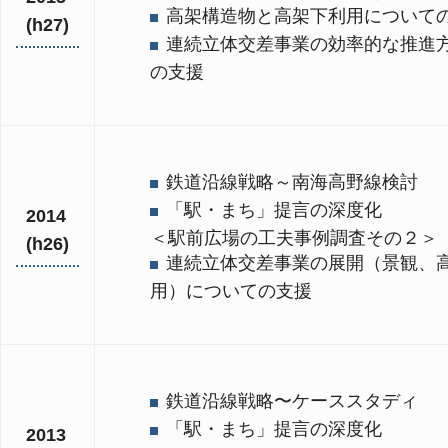
高架構造物と高架下利用について
(h27)
連続立体交差事業の効率的な推進
の支援
鉄道沿線戦略～南海高野線検討
「駅・まち」提言の深度化
2014
＜駅前広場の工夫事例調査その２＞
(h26)
連続立体交差事業の展開（景観、
用）についての支援
鉄道沿線戦略〜ケーススタディ
「駅・まち」提言の深度化
2013