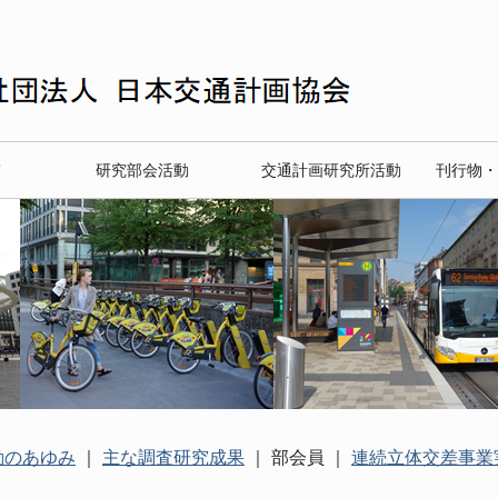
て
研究部会活動
交通計画研究所活動
刊行物・
動のあゆみ
｜
主な調査研究成果
｜ 部会員 ｜
連続立体交差事業