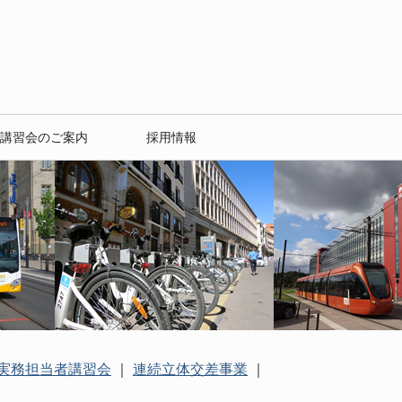
講習会のご案内
採用情報
実務担当者講習会
｜
連続立体交差事業
｜