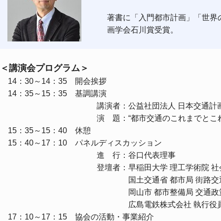
著書に「入門都市計画」「世界
画学会石川賞受賞。
＜講演会プログラム＞
14：30～14：35 開会挨拶
14：35～15：35 基調講演
講演者：公益社団法人 日本交通計画協会 代
演 題：“都市交通のこれまでとこれか
15：35～15：40 休憩
15：40～17：10 パネルディスカッション
進 行：谷口代表理事
登壇者：早稲田大学 理工学術院 社会環境工学
国土交通省 都市局 街路交通施設課長
岡山市 都市整備局 交通政策課 副主
広島電鉄株式会社 執行役員 地域共創
17：10～17：15 協会の活動・事業紹介