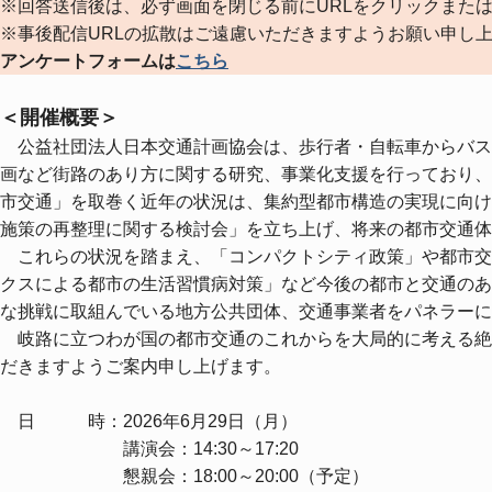
※回答送信後は、必ず画面を閉じる前にURLをクリックまた
※事後配信URLの拡散はご遠慮いただきますようお願い申し
アンケートフォームは
こちら
＜開催概要＞
公益社団法人日本交通計画協会は、歩行者・自転車からバス・
画など街路のあり方に関する研究、事業化支援を行っており、
市交通」を取巻く近年の状況は、集約型都市構造の実現に向け
施策の再整理に関する検討会」を立ち上げ、将来の都市交通体
これらの状況を踏まえ、「コンパクトシティ政策」や都市交
クスによる都市の生活習慣病対策」など今後の都市と交通のあ
な挑戦に取組んでいる地方公共団体、交通事業者をパネラーに
岐路に立つわが国の都市交通のこれからを大局的に考える絶
だきますようご案内申し上げます。
日 時：2026年6月29日（月）
講演会：14:30～17:20
懇親会：18:00～20:00（予定）