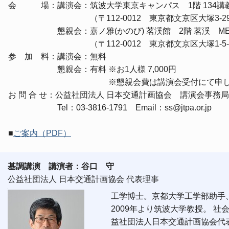
会 場：講演会：筑波大学東京キャンパス 1階 134講
（〒112-0012 東京都文京区大塚3-29-1
懇親会：嘉ノ雅(かのび) 茗渓館 2階 茗渓 MEIK
（〒112-0012 東京都文京区大塚1-5-23
参 加 料：講演会：無料
懇親会：有料 ※お1人様 7,000円
※懇親会費は講演会受付にて申し受
お 問 合 せ：公益社団法人 日本交通計画協会 講演会事務
Tel：03-3816-1791 Email：ss@jtpa.or.jp
■
ご案内（PDF）
基調講演 講演者：谷口 守
公益社団法人 日本交通計画協会 代表理事
.
工学博士。京都大学工学部助手
2009年より筑波大学教授。 
益社団法人日本交通計画協会代