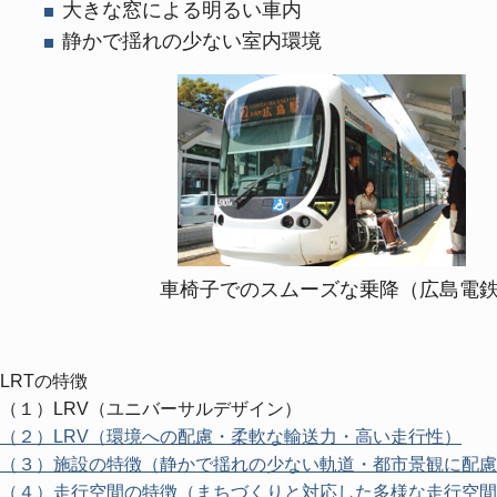
大きな窓による明るい車内
静かで揺れの少ない室内環境
車椅子でのスムーズな乗降（広島電鉄）
LRTの特徴
（１）LRV（ユニバーサルデザイン）
（２）LRV（環境への配慮・柔軟な輸送力・高い走行性）
（３）施設の特徴（静かで揺れの少ない軌道・都市景観に配慮
（４）走行空間の特徴（まちづくりと対応した多様な走行空間