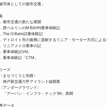
被写体としての都市交通」
集
．都市交通の新たな展開
．西ベルリンの
M-BAHN
乗車体験記
．
The O-Bahn
試乗体験記
．デトロイト市の復興に貢献するリニア・モーター方式による
．リニアメトロ乗車の記
．乗車体験記
VAL
．乗車体験記「
CTM
」
リーズ
まちづくりと街路〉
戸新交通六甲アイランド線開業
アンダーグラウンド〉
アーバン・インフラ・テック’
89
」異聞
考データ