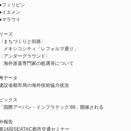
フィリピン
イエメン
マラウイ
リーズ
まちづくりと街路〉
キシコシティ「レフォルマ通り」
アンダーグラウンド〉
外派遣専門家の処遇等について
考データ
設省都市局の海外技術協力状況
ピックス
国際アーバン・インフラテック’
89
」開催される
外報告
第
14
回
SEATAC
都市交通セミナー