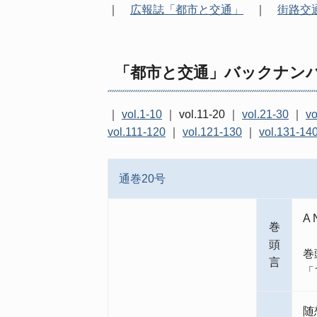
｜
広報誌「都市と交通」
｜
街路交
「都市と交通」バックナン
｜
vol.1-10
｜
vol.11-20
｜
vol.21-30
｜
vo
vol.111-120
｜
vol.121-130
｜
vol.131-14
通巻20号
A 
巻
頭
巻
言
「
随