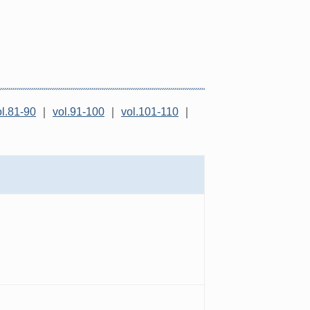
ol.81-90
｜
vol.91-100
｜
vol.101-110
｜