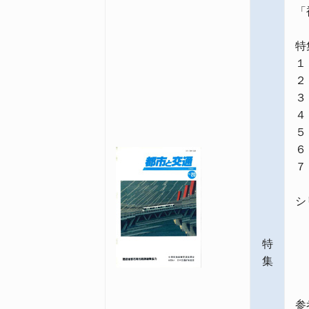
「
特
１
２
３
４
５
６
７
シ
〈
神
特
〈
集
「
参