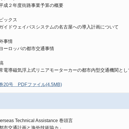
成２年度街路事業予算の概要
ピックス
イドウェイバスシステムの名古屋への導入計画について
外事情
ーロッパの都市交通事情
稿
電導磁気浮上式リニアモーターカーの都市内型交通機関とし
巻
20
号
PDF
ファイル
(4.5MB)
erseas Technical Assistance
巻頭言
都市交通計画と海外技術協カ」