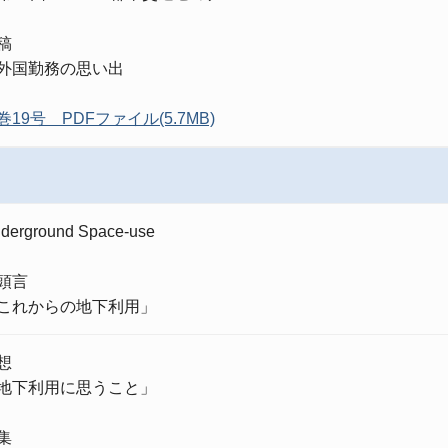
稿
国勤務の思い出
巻
19
号
PDF
ファイル
(5.7MB)
derground Space-use
頭言
これからの地下利用」
想
地下利用に思うこと」
集