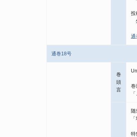
投
外
通
通巻18号
Un
巻
頭
巻
言
「
随
「
特