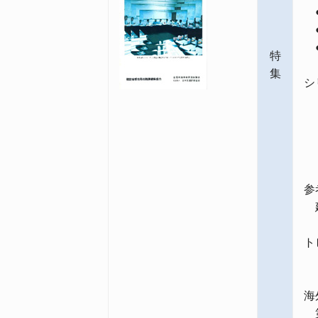
●
●
●
特
集
シ
〈
メ
〈
海
参
建
ト
「
海