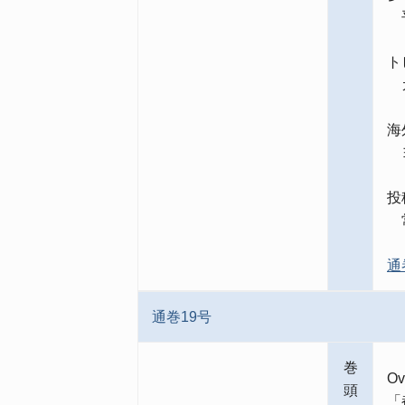
平
ト
ガ
海
ヨ
投
常
通
通巻19号
巻
Ov
頭
「