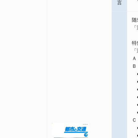
言
随
「
特
「
Ａ
Ｂ
●
●
●
●
●
●
Ｃ
●
●