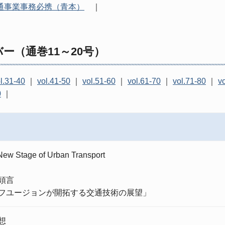
通事業事務必携（青本）
｜
バー（通巻
11
～
20
号）
l.31-40
｜
vol.41-50
｜
vol.51-60
｜
vol.61-70
｜
vol.71-80
｜
v
0
｜
New Stage of Urban Transport
頭言
フユージョンが開拓する交通技術の展望」
想