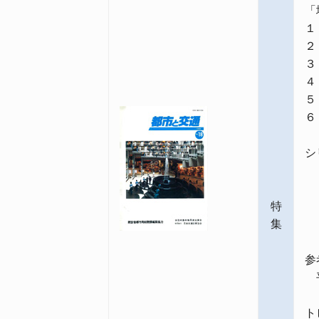
「
１
２
３
４
５
６
シ
〈
神
特
〈
集
素
参
平
ト